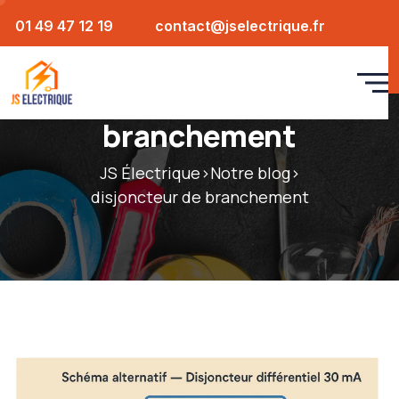
01 49 47 12 19
contact@jselectrique.fr
Étiquette :
disjoncteur de
branchement
JS Électrique
>
Notre blog
>
disjoncteur de branchement