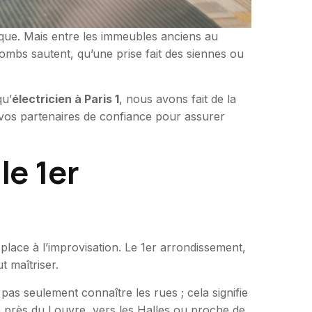
rique. Mais entre les immeubles anciens au
mbs sautent, qu’une prise fait des siennes ou
qu’
électricien à Paris 1
, nous avons fait de la
s vos partenaires de confiance pour assurer
le 1er
 place à l’improvisation. Le 1er arrondissement,
t maîtriser.
pas seulement connaître les rues ; cela signifie
é près du Louvre, vers les Halles ou proche de