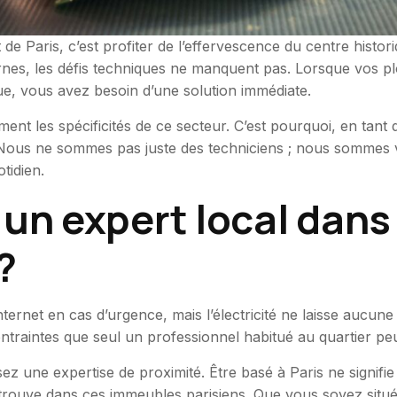
 de Paris, c’est profiter de l’effervescence du centre histo
s, les défis techniques ne manquent pas. Lorsque vos plo
ue, vous avez besoin d’une solution immédiate.
t les spécificités de ce secteur. C’est pourquoi, en tant 
ers. Nous ne sommes pas juste des techniciens ; nous somme
tidien.
un expert local dans 
?
nternet en cas d’urgence, mais l’électricité ne laisse aucune
ntraintes que seul un professionnel habitué au quartier peu
z une expertise de proximité. Être basé à Paris ne signifie 
retrouve dans ces immeubles parisiens. Que vous soyez situ