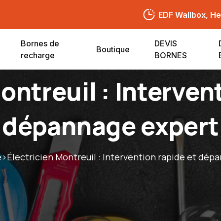
EDF Wallbox, Hel
Bornes de
DEVIS
Boutique
recharge
BORNES
ontreuil : Interven
dépannage expert
e
>
Électricien Montreuil : Intervention rapide et dép